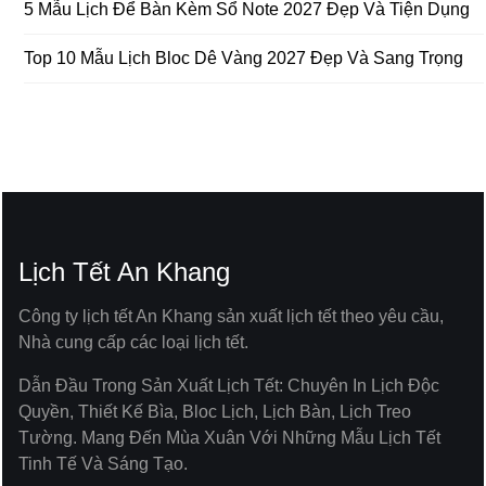
5 Mẫu Lịch Để Bàn Kèm Sổ Note 2027 Đẹp Và Tiện Dụng
Top 10 Mẫu Lịch Bloc Dê Vàng 2027 Đẹp Và Sang Trọng
Lịch Tết An Khang
Công ty lịch tết An Khang sản xuất lịch tết theo yêu cầu,
Nhà cung cấp các loại lịch tết.
Dẫn Đầu Trong Sản Xuất Lịch Tết: Chuyên In Lịch Độc
Quyền, Thiết Kế Bìa, Bloc Lịch, Lịch Bàn, Lịch Treo
Tường. Mang Đến Mùa Xuân Với Những Mẫu Lịch Tết
Tinh Tế Và Sáng Tạo.