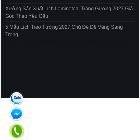
Xưởng Sản Xuất Lịch Laminated, Tráng Gương 2027 Giá
Gốc Theo Yêu Cầu
5 Mẫu Lịch Treo Tường 2027 Chủ Đề Dê Vàng Sang
Trọng