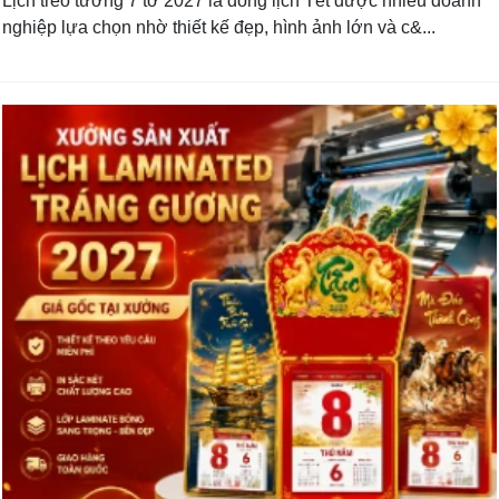
Lịch treo tường 7 tờ 2027 là dòng lịch Tết được nhiều doanh
nghiệp lựa chọn nhờ thiết kế đẹp, hình ảnh lớn và c&...