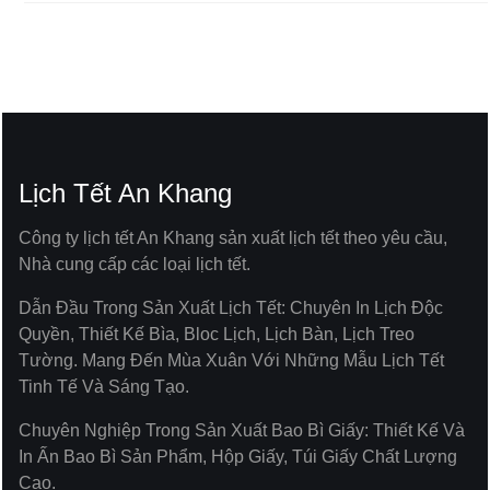
Lịch Tết An Khang
Công ty lịch tết An Khang sản xuất lịch tết theo yêu cầu,
Nhà cung cấp các loại lịch tết.
Dẫn Đầu Trong Sản Xuất Lịch Tết: Chuyên In Lịch Độc
Quyền, Thiết Kế Bìa, Bloc Lịch, Lịch Bàn, Lịch Treo
Tường. Mang Đến Mùa Xuân Với Những Mẫu Lịch Tết
Tinh Tế Và Sáng Tạo.
Chuyên Nghiệp Trong Sản Xuất Bao Bì Giấy: Thiết Kế Và
In Ấn Bao Bì Sản Phẩm, Hộp Giấy, Túi Giấy Chất Lượng
Cao.