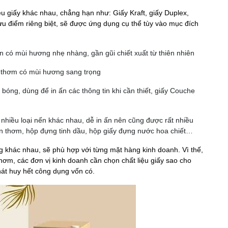
u giấy khác nhau, chẳng hạn như: Giấy Kraft, giấy Duplex,
ưu điểm riêng biệt, sẽ được ứng dụng cụ thể tùy vào mục đích
n có mùi hương nhẹ nhàng, gần gũi chiết xuất từ thiên nhiên
n thơm có mùi hương sang trọng
bóng, dùng để in ấn các thông tin khi cần thiết, giấy Couche
p nhiều loại nến khác nhau, dễ in ấn nên cũng được rất nhiều
ến thơm, hộp đựng tinh dầu, hộp giấy đựng nước hoa chiết…
g khác nhau, sẽ phù hợp với từng mặt hàng kinh doanh. Vì thế,
thơm, các đơn vị kinh doanh cần chọn chất liệu giấy sao cho
át huy hết công dụng vốn có.