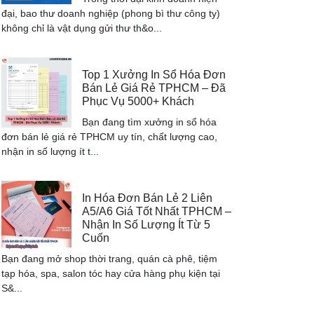
đại, bao thư doanh nghiệp (phong bì thư công ty)
không chỉ là vật dụng gửi thư th&o...
Top 1 Xưởng In Sổ Hóa Đơn
Bán Lẻ Giá Rẻ TPHCM – Đã
Phục Vụ 5000+ Khách
Bạn đang tìm xưởng in sổ hóa
đơn bán lẻ giá rẻ TPHCM uy tín, chất lượng cao,
nhận in số lượng ít t...
In Hóa Đơn Bán Lẻ 2 Liên
A5/A6 Giá Tốt Nhất TPHCM –
Nhận In Số Lượng Ít Từ 5
Cuốn
Bạn đang mở shop thời trang, quán cà phê, tiệm
tạp hóa, spa, salon tóc hay cửa hàng phụ kiện tại
S&...