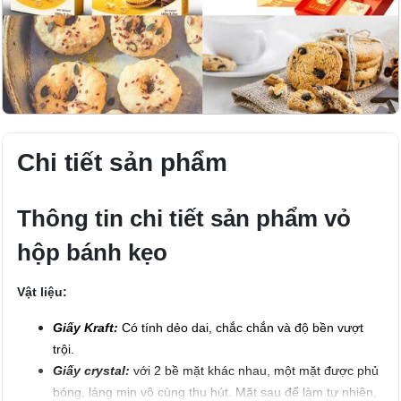
Chi tiết sản phẩm
Thông tin chi tiết sản phẩm vỏ
hộp bánh kẹo
Vật liệu:
Giấy Kraft:
Có tính
dẻo dai, chắc chắn và độ bền vượt
trội.
Giấy crystal:
với 2 bề mặt khác nhau, m
ột mặt được phủ
bóng, láng mịn vô cùng thu hút. Mặt sau để làm tự nhiên,