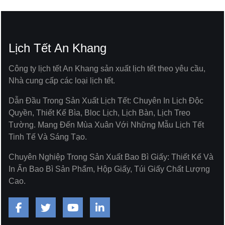
250 gsm.
Kích thước:
sản xuất theo yêu cầu khách hàng
Lịch Tết An Khang
Gia công:
ép kim, cán màng, UV, dập chìm, nổi... tùy vào yêu
cầu khách hàng
Công ty lịch tết An Khang sản xuất lịch tết theo yêu cầu,
Nhà cung cấp các loại lịch tết.
Kiểu dáng hộp:
lựa chọn kiểu dáng tùy từng sở thích và đặc
thù loại bánh kẹo.
Dẫn Đầu Trong Sản Xuất Lịch Tết: Chuyên In Lịch Độc
Quyền, Thiết Kế Bìa, Bloc Lịch, Lịch Bàn, Lịch Treo
LIÊN HỆ ĐẶT HÀNG:
Tường. Mang Đến Mùa Xuân Với Những Mẫu Lịch Tết
Ms.Trương
- 0915.646.475
Tinh Tế Và Sáng Tạo.
ankhangvnco@gmail.com
Chuyên Nghiệp Trong Sản Xuất Bao Bì Giấy: Thiết Kế Và
In Ấn Bao Bì Sản Phẩm, Hộp Giấy, Túi Giấy Chất Lượng
Cao.