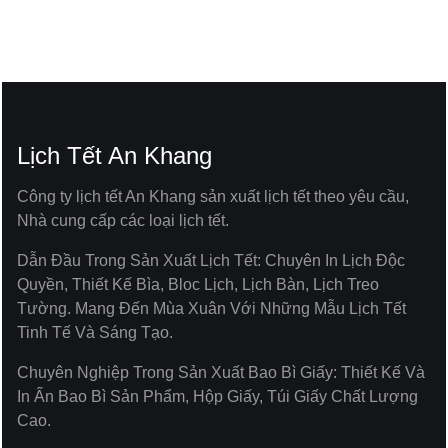
CHI TIẾT
CHI TIẾT
Lịch Tết An Khang
Công ty lịch tết An Khang sản xuất lịch tết theo yêu cầu,
Nhà cung cấp các loại lịch tết.
Dẫn Đầu Trong Sản Xuất Lịch Tết: Chuyên In Lịch Độc
Quyền, Thiết Kế Bìa, Bloc Lịch, Lịch Bàn, Lịch Treo
Tường. Mang Đến Mùa Xuân Với Những Mẫu Lịch Tết
Tinh Tế Và Sáng Tạo.
Chuyên Nghiệp Trong Sản Xuất Bao Bì Giấy: Thiết Kế Và
In Ấn Bao Bì Sản Phẩm, Hộp Giấy, Túi Giấy Chất Lượng
Cao.