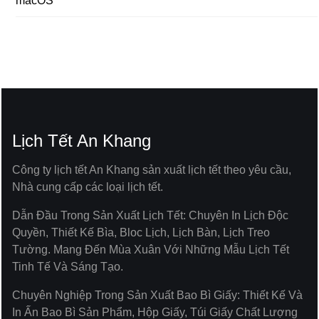
macOS
Lịch Tết An Khang
Công ty lịch tết An Khang sản xuất lịch tết theo yêu cầu,
Nhà cung cấp các loại lịch tết.
Dẫn Đầu Trong Sản Xuất Lịch Tết: Chuyên In Lịch Độc
Quyền, Thiết Kế Bìa, Bloc Lịch, Lịch Bàn, Lịch Treo
Tường. Mang Đến Mùa Xuân Với Những Mẫu Lịch Tết
Tinh Tế Và Sáng Tạo.
Chuyên Nghiệp Trong Sản Xuất Bao Bì Giấy: Thiết Kế Và
In Ấn Bao Bì Sản Phẩm, Hộp Giấy, Túi Giấy Chất Lượng