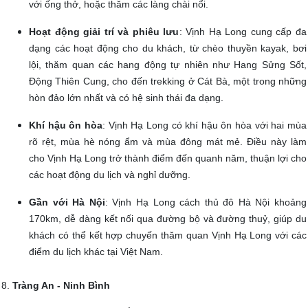
với ống thở, hoặc thăm các làng chài nổi.
Hoạt động giải trí và phiêu lưu
: Vịnh Hạ Long cung cấp đa
dạng các hoạt động cho du khách, từ chèo thuyền kayak, bơi
lội, thăm quan các hang động tự nhiên như Hang Sửng Sốt,
Động Thiên Cung, cho đến trekking ở Cát Bà, một trong những
hòn đảo lớn nhất và có hệ sinh thái đa dạng.
Khí hậu ôn hòa
: Vịnh Hạ Long có khí hậu ôn hòa với hai mùa
rõ rệt, mùa hè nóng ẩm và mùa đông mát mẻ. Điều này làm
cho Vịnh Hạ Long trở thành điểm đến quanh năm, thuận lợi cho
các hoạt động du lịch và nghỉ dưỡng.
Gần với Hà Nội
: Vịnh Hạ Long cách thủ đô Hà Nội khoảng
170km, dễ dàng kết nối qua đường bộ và đường thuỷ, giúp du
khách có thể kết hợp chuyến thăm quan Vịnh Hạ Long với các
điểm du lịch khác tại Việt Nam.
8.
Tràng An - Ninh Bình