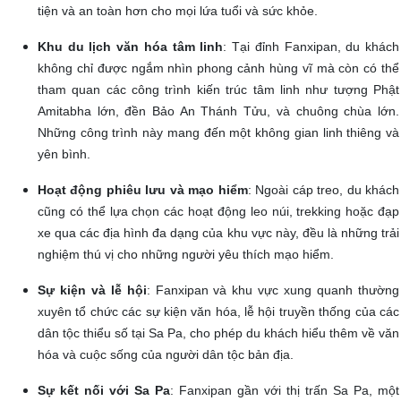
tiện và an toàn hơn cho mọi lứa tuổi và sức khỏe.
Khu du lịch văn hóa tâm linh
: Tại đỉnh Fanxipan, du khách
không chỉ được ngắm nhìn phong cảnh hùng vĩ mà còn có thể
tham quan các công trình kiến trúc tâm linh như tượng Phật
Amitabha lớn, đền Bảo An Thánh Tửu, và chuông chùa lớn.
Những công trình này mang đến một không gian linh thiêng và
yên bình.
Hoạt động phiêu lưu và mạo hiểm
: Ngoài cáp treo, du khách
cũng có thể lựa chọn các hoạt động leo núi, trekking hoặc đạp
xe qua các địa hình đa dạng của khu vực này, đều là những trải
nghiệm thú vị cho những người yêu thích mạo hiểm.
Sự kiện và lễ hội
: Fanxipan và khu vực xung quanh thường
xuyên tổ chức các sự kiện văn hóa, lễ hội truyền thống của các
dân tộc thiểu số tại Sa Pa, cho phép du khách hiểu thêm về văn
hóa và cuộc sống của người dân tộc bản địa.
Sự kết nối với Sa Pa
: Fanxipan gần với thị trấn Sa Pa, một