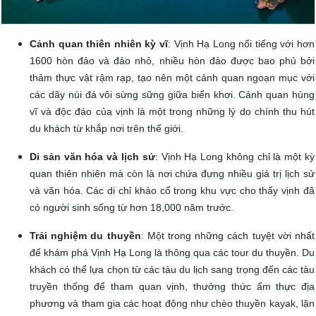
Cảnh quan thiên nhiên kỳ vĩ
: Vịnh Hạ Long nổi tiếng với hơn
1600 hòn đảo và đảo nhỏ, nhiều hòn đảo được bao phủ bởi
thảm thực vật rậm rạp, tạo nên một cảnh quan ngoạn mục với
các dãy núi đá vôi sừng sững giữa biển khơi. Cảnh quan hùng
vĩ và độc đáo của vịnh là một trong những lý do chính thu hút
du khách từ khắp nơi trên thế giới.
Di sản văn hóa và lịch sử
: Vịnh Hạ Long không chỉ là một kỳ
quan thiên nhiên mà còn là nơi chứa đựng nhiều giá trị lịch sử
và văn hóa. Các di chỉ khảo cổ trong khu vực cho thấy vịnh đã
có người sinh sống từ hơn 18,000 năm trước.
Trải nghiệm du thuyền
: Một trong những cách tuyệt vời nhất
để khám phá Vịnh Hạ Long là thông qua các tour du thuyền. Du
khách có thể lựa chọn từ các tàu du lịch sang trọng đến các tàu
truyền thống để tham quan vịnh, thưởng thức ẩm thực địa
phương và tham gia các hoạt động như chèo thuyền kayak, lặn