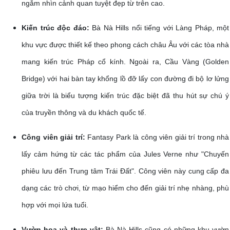
ngắm nhìn cảnh quan tuyệt đẹp từ trên cao.
Kiến trúc độc đáo:
Bà Nà Hills nổi tiếng với Làng Pháp, một
khu vực được thiết kế theo phong cách châu Âu với các tòa nhà
mang kiến trúc Pháp cổ kính. Ngoài ra, Cầu Vàng (Golden
Bridge) với hai bàn tay khổng lồ đỡ lấy con đường đi bộ lơ lửng
giữa trời là biểu tượng kiến trúc đặc biệt đã thu hút sự chú ý
của truyền thông và du khách quốc tế.
Công viên giải trí:
Fantasy Park là công viên giải trí trong nhà
lấy cảm hứng từ các tác phẩm của Jules Verne như "Chuyến
phiêu lưu đến Trung tâm Trái Đất". Công viên này cung cấp đa
dạng các trò chơi, từ mạo hiểm cho đến giải trí nhẹ nhàng, phù
hợp với mọi lứa tuổi.
Vườn hoa và thực vật:
Bà Nà Hills cũng có những khu vườn