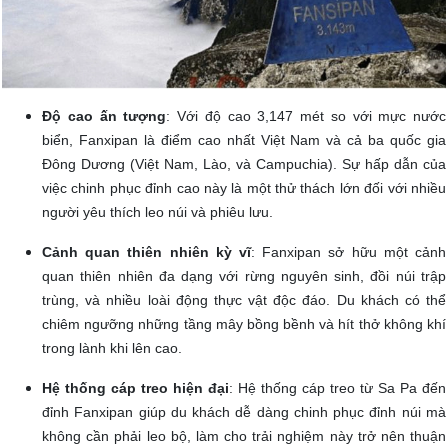
Độ cao ấn tượng
: Với độ cao 3,147 mét so với mực nước
biển, Fanxipan là điểm cao nhất Việt Nam và cả ba quốc gia
Đông Dương (Việt Nam, Lào, và Campuchia). Sự hấp dẫn của
việc chinh phục đỉnh cao này là một thử thách lớn đối với nhiều
người yêu thích leo núi và phiêu lưu.
Cảnh quan thiên nhiên kỳ vĩ
: Fanxipan sở hữu một cảnh
quan thiên nhiên đa dạng với rừng nguyên sinh, đồi núi trập
trùng, và nhiều loài động thực vật độc đáo. Du khách có thể
chiêm ngưỡng những tầng mây bồng bềnh và hít thở không khí
trong lành khi lên cao.
Hệ thống cáp treo hiện đại
: Hệ thống cáp treo từ Sa Pa đến
đỉnh Fanxipan giúp du khách dễ dàng chinh phục đỉnh núi mà
không cần phải leo bộ, làm cho trải nghiệm này trở nên thuận