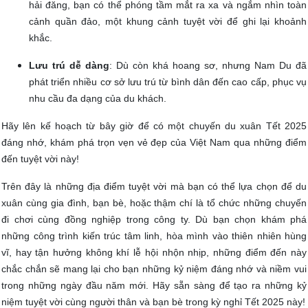
hải đăng, bạn có thể phóng tầm mắt ra xa và ngắm nhìn toàn
cảnh quần đảo, một khung cảnh tuyệt vời để ghi lại khoảnh
khắc.
Lưu trú dễ dàng
: Dù còn khá hoang sơ, nhưng Nam Du đã
phát triển nhiều cơ sở lưu trú từ bình dân đến cao cấp, phục vụ
nhu cầu đa dạng của du khách.
Hãy lên kế hoạch từ bây giờ để có một chuyến du xuân Tết 2025
đáng nhớ, khám phá trọn vẹn vẻ đẹp của Việt Nam qua những điểm
đến tuyệt vời này!
Trên đây là những địa điểm tuyệt vời mà bạn có thể lựa chọn để du
xuân cùng gia đình, bạn bè, hoặc thậm chí là tổ chức những chuyến
đi chơi cùng đồng nghiệp trong công ty. Dù bạn chọn khám phá
những công trình kiến trúc tâm linh, hòa mình vào thiên nhiên hùng
vĩ, hay tận hưởng không khí lễ hội nhộn nhịp, những điểm đến này
chắc chắn sẽ mang lại cho bạn những kỷ niệm đáng nhớ và niềm vui
trong những ngày đầu năm mới. Hãy sẵn sàng để tạo ra những kỷ
niệm tuyệt vời cùng người thân và bạn bè trong kỳ nghỉ Tết 2025 này!