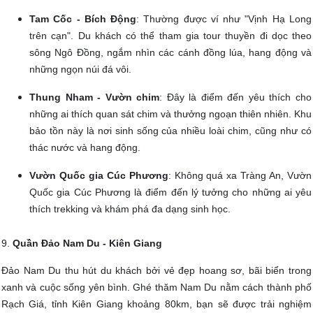
Tam Cốc - Bích Động
: Thường được ví như "Vịnh Hạ Long
trên cạn". Du khách có thể tham gia tour thuyền đi dọc theo
sông Ngô Đồng, ngắm nhìn các cánh đồng lúa, hang động và
những ngọn núi đá vôi.
Thung Nham - Vườn chim
: Đây là điểm đến yêu thích cho
những ai thích quan sát chim và thưởng ngoạn thiên nhiên. Khu
bảo tồn này là nơi sinh sống của nhiều loài chim, cũng như có
thác nước và hang động.
Vườn Quốc gia Cúc Phương
: Không quá xa Tràng An, Vườn
Quốc gia Cúc Phương là điểm đến lý tưởng cho những ai yêu
thích trekking và khám phá đa dạng sinh học.
9.
Quần Đảo Nam Du - Kiên Giang
Đảo Nam Du thu hút du khách bởi vẻ đẹp hoang sơ, bãi biển trong
xanh và cuộc sống yên bình. Ghé thăm Nam Du nằm cách thành phố
Rạch Giá, tỉnh Kiên Giang khoảng 80km, bạn sẽ được trải nghiệm