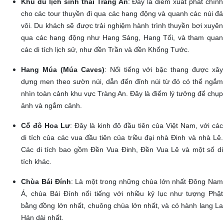
Khu du lịch sinh thái Tràng An
: Đây là điểm xuất phát chính
cho các tour thuyền đi qua các hang động và quanh các núi đá
vôi. Du khách sẽ được trải nghiệm hành trình thuyền bơi xuyên
qua các hang động như Hang Sáng, Hang Tối, và tham quan
các di tích lịch sử, như đền Trần và đền Khổng Tước.
Hang Múa (Múa Caves)
: Nổi tiếng với bậc thang được xây
dựng men theo sườn núi, dẫn đến đỉnh núi từ đó có thể ngắm
nhìn toàn cảnh khu vực Tràng An. Đây là điểm lý tưởng để chụp
ảnh và ngắm cảnh.
Cố đô Hoa Lư
: Đây là kinh đô đầu tiên của Việt Nam, với các
di tích của các vua đầu tiên của triều đại nhà Đinh và nhà Lê.
Các di tích bao gồm Đền Vua Đinh, Đền Vua Lê và một số di
tích khác.
Chùa Bái Đính
: Là một trong những chùa lớn nhất Đông Nam
Á, chùa Bái Đính nổi tiếng với nhiều kỷ lục như tượng Phật
bằng đồng lớn nhất, chuông chùa lớn nhất, và có hành lang La
Hán dài nhất.