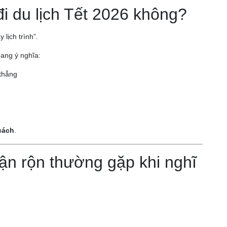
i du lịch Tết 2026 không?
 lịch trình”.
mang ý nghĩa:
 thẳng
cách
.
ận rộn thường gặp khi nghĩ