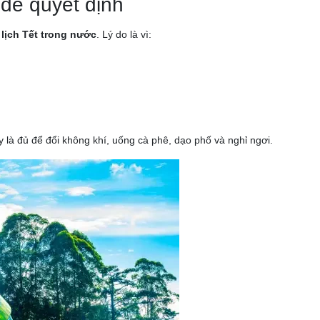
 dễ quyết định
 lịch Tết trong nước
. Lý do là vì:
 là đủ để đổi không khí, uống cà phê, dạo phố và nghỉ ngơi.