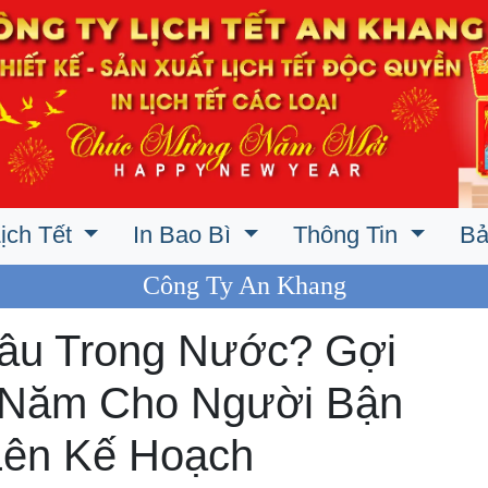
ịch Tết
In Bao Bì
Thông Tin
Bả
Công Ty An Khang
Đâu Trong Nước? Gợi
 Năm Cho Người Bận
 Lên Kế Hoạch