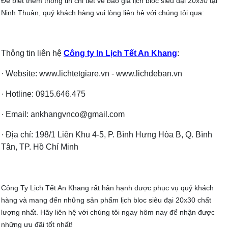
Để biết thêm thông tin chi tiết về báo giá lịch bloc siêu đại 20x30 tại
Ninh Thuận, quý khách hàng vui lòng liên hệ với chúng tôi qua:
Thông tin liên hệ
Công ty In Lịch Tết An Khang
:
· Website: www.lichtetgiare.vn - www.lichdeban.vn
· Hotline: 0915.646.475
· Email: ankhangvnco@gmail.com
· Địa chỉ: 198/1 Liên Khu 4-5, P. Bình Hưng Hòa B, Q. Bình
Tân, TP. Hồ Chí Minh
Công Ty Lịch Tết An Khang rất hân hạnh được phục vụ quý khách
hàng và mang đến những sản phẩm lịch bloc siêu đại 20x30 chất
lượng nhất. Hãy liên hệ với chúng tôi ngay hôm nay để nhận được
những ưu đãi tốt nhất!