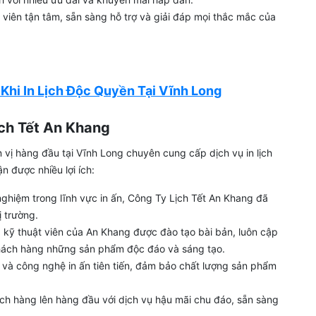
viên tận tâm, sẵn sàng hỗ trợ và giải đáp mọi thắc mắc của
Khi In Lịch Độc Quyền Tại Vĩnh Long
ịch Tết An Khang
vị hàng đầu tại Vĩnh Long chuyên cung cấp dịch vụ in lịch
n được nhiều lợi ích:
nghiệm trong lĩnh vực in ấn, Công Ty Lịch Tết An Khang đã
ị trường.
à kỹ thuật viên của An Khang được đào tạo bài bản, luôn cập
hách hàng những sản phẩm độc đáo và sáng tạo.
à công nghệ in ấn tiên tiến, đảm bảo chất lượng sản phẩm
h hàng lên hàng đầu với dịch vụ hậu mãi chu đáo, sẵn sàng