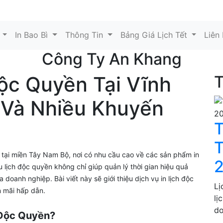
t
In Bao Bì
Thông Tin
Bảng Giá Lịch Tết
Liên
Công Ty An Khang
Độc Quyền Tại Vĩnh
T
 Và Nhiều Khuyến
T
T
n tại miền Tây Nam Bộ, nơi có nhu cầu cao về các sản phẩm in
2
u lịch độc quyền không chỉ giúp quản lý thời gian hiệu quả
oanh nghiệp. Bài viết này sẽ giới thiệu dịch vụ in lịch độc
Lị
n mãi hấp dẫn.
lị
do
 Độc Quyền?