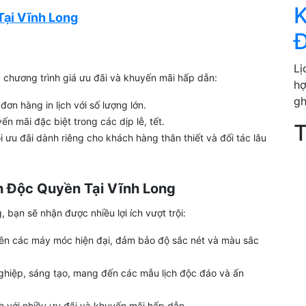
K
ại Vĩnh Long
Đ
Lị
c chương trình giá ưu đãi và khuyến mãi hấp dẫn:
hợ
gh
ơn hàng in lịch với số lượng lớn.
n mãi đặc biệt trong các dịp lễ, tết.
T
 ưu đãi dành riêng cho khách hàng thân thiết và đối tác lâu
ch Độc Quyền Tại Vĩnh Long
, bạn sẽ nhận được nhiều lợi ích vượt trội:
ên các máy móc hiện đại, đảm bảo độ sắc nét và màu sắc
ghiệp, sáng tạo, mang đến các mẫu lịch độc đáo và ấn
h với nhiều ưu đãi và khuyến mãi hấp dẫn.