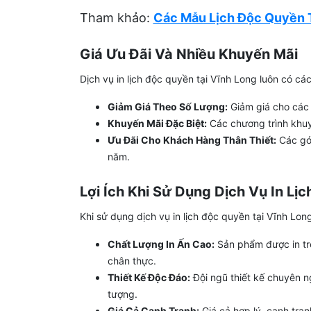
Tham khảo:
Các Mẫu Lịch Độc Quyền T
Giá Ưu Đãi Và Nhiều Khuyến Mãi
Dịch vụ in lịch độc quyền tại Vĩnh Long luôn có cá
Giảm Giá Theo Số Lượng:
Giảm giá cho các đ
Khuyến Mãi Đặc Biệt:
Các chương trình khuyế
Ưu Đãi Cho Khách Hàng Thân Thiết:
Các gói
năm.
Lợi Ích Khi Sử Dụng Dịch Vụ In Lị
Khi sử dụng dịch vụ in lịch độc quyền tại Vĩnh Long
Chất Lượng In Ấn Cao:
Sản phẩm được in tr
chân thực.
Thiết Kế Độc Đáo:
Đội ngũ thiết kế chuyên n
tượng.
Giá Cả Cạnh Tranh:
Giá cả hợp lý, cạnh tran