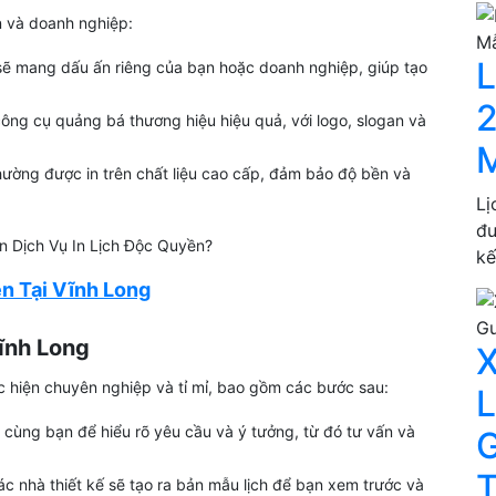
ân và doanh nghiệp:
L
ẽ mang dấu ấn riêng của bạn hoặc doanh nghiệp, giúp tạo
2
ông cụ quảng bá thương hiệu hiệu quả, với logo, slogan và
M
ường được in trên chất liệu cao cấp, đảm bảo độ bền và
Lị
đư
kế
n Tại Vĩnh Long
ĩnh Long
X
ực hiện chuyên nghiệp và tỉ mỉ, bao gồm các bước sau:
L
c cùng bạn để hiểu rõ yêu cầu và ý tưởng, từ đó tư vấn và
G
T
c nhà thiết kế sẽ tạo ra bản mẫu lịch để bạn xem trước và