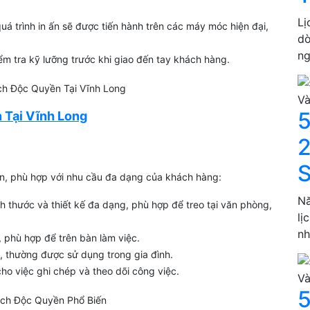
Lị
á trình in ấn sẽ được tiến hành trên các máy móc hiện đại,
dò
ng
m tra kỹ lưỡng trước khi giao đến tay khách hàng.
5
 Tại Vĩnh Long
2
S
iến, phù hợp với nhu cầu đa dạng của khách hàng:
Nă
ch thước và thiết kế đa dạng, phù hợp để treo tại văn phòng,
lị
nh
 phù hợp để trên bàn làm việc.
g, thường được sử dụng trong gia đình.
 cho việc ghi chép và theo dõi công việc.
5