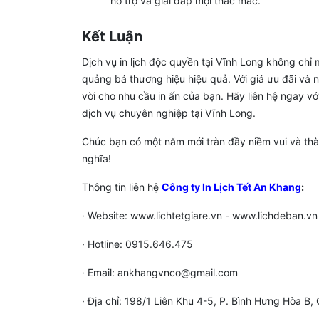
hỗ trợ và giải đáp mọi thắc mắc.
Kết Luận
Dịch vụ in lịch độc quyền tại Vĩnh Long không chỉ
quảng bá thương hiệu hiệu quả. Với giá ưu đãi và 
vời cho nhu cầu in ấn của bạn. Hãy liên hệ ngay v
dịch vụ chuyên nghiệp tại Vĩnh Long.
Chúc bạn có một năm mới tràn đầy niềm vui và th
nghĩa!
Thông tin liên hệ
Công ty In Lịch Tết An Khang
:
· Website: www.lichtetgiare.vn - www.lichdeban.vn
· Hotline: 0915.646.475
· Email: ankhangvnco@gmail.com
· Địa chỉ: 198/1 Liên Khu 4-5, P. Bình Hưng Hòa B, 