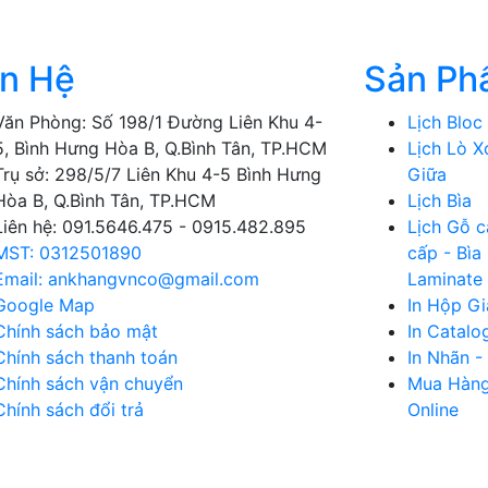
ên Hệ
Sản Ph
Văn Phòng: Số 198/1 Đường Liên Khu 4-
Lịch Bloc
5, Bình Hưng Hòa B, Q.Bình Tân, TP.HCM
Lịch Lò X
Trụ sở: 298/5/7 Liên Khu 4-5 Bình Hưng
Giữa
Hòa B, Q.Bình Tân, TP.HCM
Lịch Bìa
Liên hệ: 091.5646.475 - 0915.482.895
Lịch Gỗ 
MST: 0312501890
cấp - Bìa
Email: ankhangvnco@gmail.com
Laminate
Google Map
In Hộp Gi
Chính sách bảo mật
In Catalo
Chính sách thanh toán
In Nhãn -
Chính sách vận chuyển
Mua Hàn
Chính sách đổi trả
Online