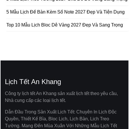
5 Mẫu Lịch Để Bàn Kèm Sổ Note 2027 Đẹp Và Tiện Dụng
Top 10 Mẫu Lịch Bloc Dê Vàng 2027 Đẹp Và Sang Trọng
Lịch Tết An Khang
Công ty lịch tết An Khang sản xuất lịch tết theo yêu cầu,
Nhà cung cấp các loại lịch tết.
Dẫn Đầu Trong Sản Xuất Lịch Tết: Chuyên In Lịch Độc
Quyền, Thiết Kế Bìa, Bloc Lịch, Lịch Bàn, Lịch Treo
Tường. Mang Đến Mùa Xuân Với Những Mẫu Lịch Tết