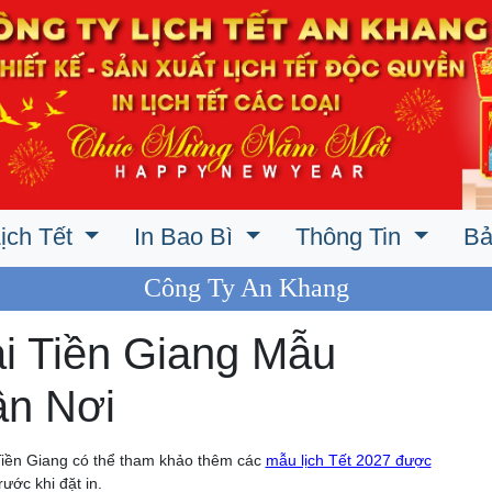
ịch Tết
In Bao Bì
Thông Tin
Bả
Công Ty An Khang
ại Tiền Giang Mẫu
ận Nơi
Tiền Giang có thể tham khảo thêm các
mẫu lịch Tết 2027 được
ước khi đặt in.