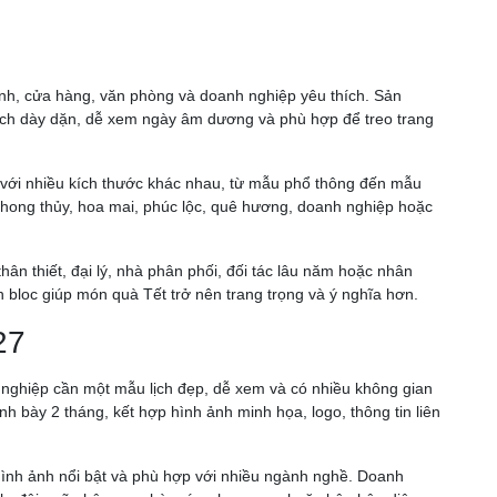
đình, cửa hàng, văn phòng và doanh nghiệp yêu thích. Sản
 lịch dày dặn, dễ xem ngày âm dương và phù hợp để treo trang
oc với nhiều kích thước khác nhau, từ mẫu phổ thông đến mẫu
c, phong thủy, hoa mai, phúc lộc, quê hương, doanh nghiệp hoặc
ân thiết, đại lý, nhà phân phối, đối tác lâu năm hoặc nhân
ịch bloc giúp món quà Tết trở nên trang trọng và ý nghĩa hơn.
27
h nghiệp cần một mẫu lịch đẹp, dễ xem và có nhiều không gian
ình bày 2 tháng, kết hợp hình ảnh minh họa, logo, thông tin liên
, hình ảnh nổi bật và phù hợp với nhiều ngành nghề. Doanh