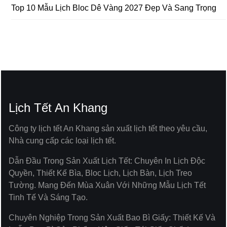
Top 10 Mẫu Lịch Bloc Dê Vàng 2027 Đẹp Và Sang Trọng
Lịch Tết An Khang
Công ty lịch tết An Khang sản xuất lịch tết theo yêu cầu,
Nhà cung cấp các loại lịch tết.
Dẫn Đầu Trong Sản Xuất Lịch Tết: Chuyên In Lịch Độc
Quyền, Thiết Kế Bìa, Bloc Lịch, Lịch Bàn, Lịch Treo
Tường. Mang Đến Mùa Xuân Với Những Mẫu Lịch Tết
Tinh Tế Và Sáng Tạo.
Chuyên Nghiệp Trong Sản Xuất Bao Bì Giấy: Thiết Kế Và