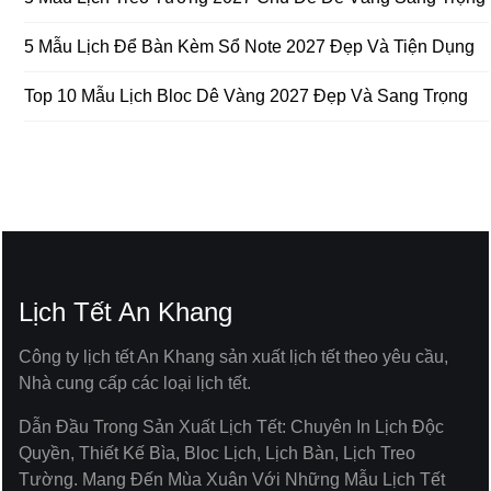
5 Mẫu Lịch Để Bàn Kèm Sổ Note 2027 Đẹp Và Tiện Dụng
Top 10 Mẫu Lịch Bloc Dê Vàng 2027 Đẹp Và Sang Trọng
Lịch Tết An Khang
Công ty lịch tết An Khang sản xuất lịch tết theo yêu cầu,
Nhà cung cấp các loại lịch tết.
Dẫn Đầu Trong Sản Xuất Lịch Tết: Chuyên In Lịch Độc
Quyền, Thiết Kế Bìa, Bloc Lịch, Lịch Bàn, Lịch Treo
Tường. Mang Đến Mùa Xuân Với Những Mẫu Lịch Tết