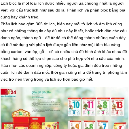
Lịch bloc là một loại lịch được nhiều người ưa chuộng nhất là người
Việt, với cấu trúc lịch như sau đó là: Phần lịch và phần bloc bằng bìa
cứng hay khánh treo.
Phần lịch bao gồm 365 tờ lịch, hiện nay mỗi tờ lịch và âm lịch cũng
như có những thông tin đầy đủ như này lễ tết, hoặc trích dẫn các câu
danh ngôn, thành ngữ…để từ đó có thể đóng thành những cuốn dày
có thể sử dụng với phần lịch được gắn liên như một tấm bìa cứng
bằng carton, ván ép, gỗ… sẽ có nhiều chủ đề hình ảnh khác nhau để
khách hàng có thể lựa chọn sao cho phù hợp với nhu cầu của mình.
Hầu như, các doanh nghiệp, công ty hoặc gia đình đều treo những
cuốn lịch để đánh dấu mốc thời gian cũng như để trang trí phòng làm
việc trở nên trang trọng và lịch sự hơn bao giờ hết.