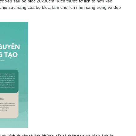
ợc xếp sau bộ bloc 20x30cm. Kích thước tờ lịch to hơn kéo
chịu sức nặng của bộ bloc, làm cho lịch nhìn sang trọng và đẹp
i kích thước tờ lịch khủng, tất cả thông tin và hình ảnh in