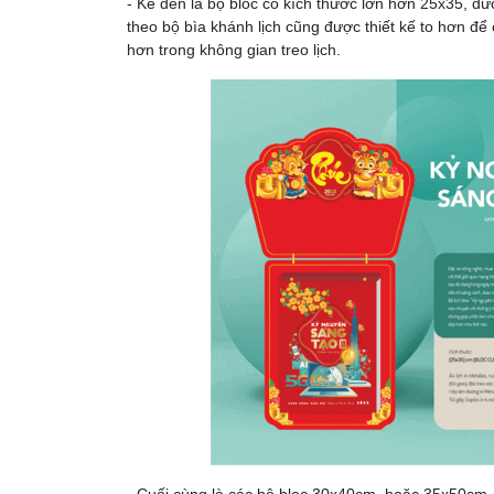
- Kế đến là bộ bloc có kích thước lớn hơn 25x35, đư
theo bộ bìa khánh lịch cũng được thiết kế to hơn để 
hơn trong không gian treo lịch.
- Cuối cùng là các bộ bloc 30x40cm, hoặc 35x50cm, vớ