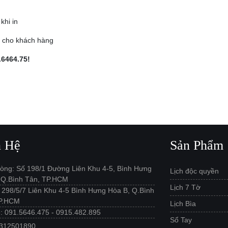
khi in
h cho khách hàng
.6464.75!
n Hệ
Sản Phẩm
òng: Số 198/1 Đường Liên Khu 4-5, Bình Hưng
Lịch độc quyền
 Q.Bình Tân, TP.HCM
Lịch 7 Tờ
: 298/5/7 Liên Khu 4-5 Bình Hưng Hòa B, Q.Bình
TP.HCM
Lịch Bìa
ệ: 091.5646.475 - 0915.482.895
Sổ Tay
0312501890