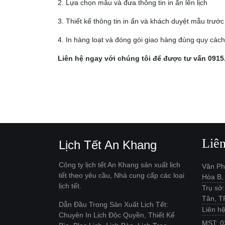
2. Lựa chọn mẫu và đưa thông tin in ấn lên lịch
3. Thiết kế thông tin in ấn và khách duyệt mẫu trước 
4. In hàng loạt và đóng gói giao hàng đúng quy các
Liên hệ ngay với chúng tôi để được tư vấn 0915
Liê
Lịch Tết An Khang
Công ty lịch tết An Khang sản xuất lịch
Văn Ph
tết theo yêu cầu, Nhà cung cấp các loại
Hòa B,
lịch tết.
Trụ sở
Tân, 
Dẫn Đầu Trong Sản Xuất Lịch Tết:
Liên h
Chuyên In Lịch Độc Quyền, Thiết Kế
MST: 