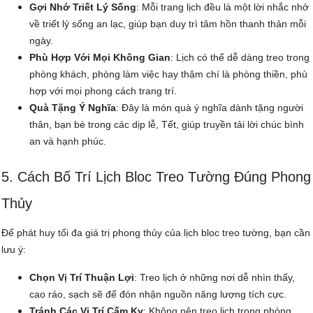
Gợi Nhớ Triết Lý Sống
: Mỗi trang lịch đều là một lời nhắc nhở
về triết lý sống an lạc, giúp bạn duy trì tâm hồn thanh thản mỗi
ngày.
Phù Hợp Với Mọi Không Gian
: Lịch có thể dễ dàng treo trong
phòng khách, phòng làm việc hay thậm chí là phòng thiền, phù
hợp với mọi phong cách trang trí.
Quà Tặng Ý Nghĩa
: Đây là món quà ý nghĩa dành tặng người
thân, bạn bè trong các dịp lễ, Tết, giúp truyền tải lời chúc bình
an và hạnh phúc.
5. Cách Bố Trí Lịch Bloc Treo Tường Đúng Phong
Thủy
Để phát huy tối đa giá trị phong thủy của lịch bloc treo tường, bạn cần
lưu ý:
Chọn Vị Trí Thuận Lợi
: Treo lịch ở những nơi dễ nhìn thấy,
cao ráo, sạch sẽ để đón nhận nguồn năng lượng tích cực.
Tránh Các Vị Trí Cấm Kỵ
: Không nên treo lịch trong phòng