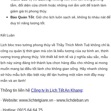
tắm, đối diện cửa chính hoặc những nơi ẩm ướt để tránh làm
giảm giá trị phong thủy.
Bảo Quản Tốt
: Giữ cho lịch luôn sạch sẽ, không bị nhàu nát để
duy trì năng lượng tốt.
Kết Luận
Lịch bloc treo tường phong thủy về Thầy Thích Minh Tuệ không chỉ là
công cụ quản lý thời gian mà còn là biểu tượng của sự bình an, thịnh
vượng trong phong thủy. Với thiết kế tinh tế và ý nghĩa sâu sắc, mẫu
lịch này xứng đáng trở thành lựa chọn hàng đầu cho những ai mong
muốn mang lại điều tốt lành cho không gian sống. Hãy nhanh chóng
sở hữu mẫu lịch đặc biệt này để tận hưởng một năm mới đầy may
mắn và an lành!
Thông tin liên hệ
Công ty In Lịch Tết An Khang
:
· Website: www.lichtetgiare.vn - www.lichdeban.vn
· Hotline: 0915 64 64 75