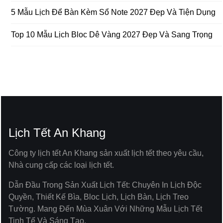
5 Mẫu Lịch Để Bàn Kèm Sổ Note 2027 Đẹp Và Tiện Dụng
Top 10 Mẫu Lịch Bloc Dê Vàng 2027 Đẹp Và Sang Trọng
Lịch Tết An Khang
Công ty lịch tết An Khang sản xuất lịch tết theo yêu cầu,
Nhà cung cấp các loại lịch tết.
Dẫn Đầu Trong Sản Xuất Lịch Tết: Chuyên In Lịch Độc
Quyền, Thiết Kế Bìa, Bloc Lịch, Lịch Bàn, Lịch Treo
Tường. Mang Đến Mùa Xuân Với Những Mẫu Lịch Tết
Tinh Tế Và Sáng Tạo.