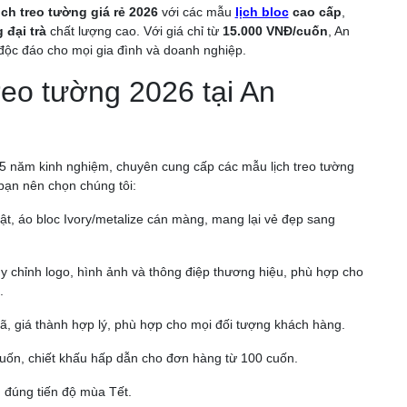
ịch treo tường giá rẻ 2026
với các mẫu
lịch bloc
cao cấp
,
 đại trà
chất lượng cao. Với giá chỉ từ
15.000 VNĐ/cuốn
, An
độc đáo cho mọi gia đình và doanh nghiệp.
reo tường 2026 tại An
15 năm kinh nghiệm, chuyên cung cấp các mẫu lịch treo tường
 bạn nên chọn chúng tôi:
hật, áo bloc Ivory/metalize cán màng, mang lại vẻ đẹp sang
ùy chỉnh logo, hình ảnh và thông điệp thương hiệu, phù hợp cho
.
, giá thành hợp lý, phù hợp cho mọi đối tượng khách hàng.
uốn, chiết khấu hấp dẫn cho đơn hàng từ 100 cuốn.
, đúng tiến độ mùa Tết.