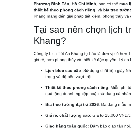
Phường Bình Tân, Hồ Chí Minh
, bạn có thể
mua l
thiết kế theo phong cách riêng
, và
bìa treo tường
Khang mang đến giải pháp tiết kiệm, phong thủy và 
Tại sao nên chọn lịch t
Khang?
Công ty Lịch Tết An Khang tự hào là đơn vị có hơn 
giá rẻ, hợp phong thủy và thiết kế độc quyền. Lý do
Lịch bloc cao cấp
: Sử dụng chất liệu giấy N
trọng và độ bền vượt trội.
Thiết kế theo phong cách riêng
: Miễn phí t
quà tặng doanh nghiệp hoặc sử dụng cá nhân
Bìa treo tường đại trà 2026
: Đa dạng mẫu mã
Giá rẻ, chất lượng cao
: Giá từ 15.000 VNĐ/c
Giao hàng toàn quốc
: Đảm bảo giao tận nơi