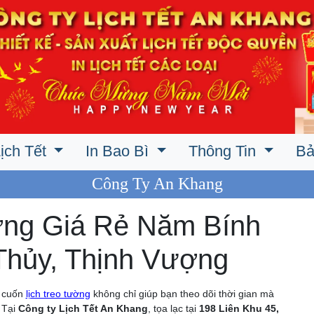
ịch Tết
In Bao Bì
Thông Tin
Bả
Công Ty An Khang
ờng Giá Rẻ Năm Bính
Thủy, Thịnh Vượng
t cuốn
lịch treo tường
không chỉ giúp bạn theo dõi thời gian mà
 Tại
Công ty Lịch Tết An Khang
, tọa lạc tại
198 Liên Khu 45,