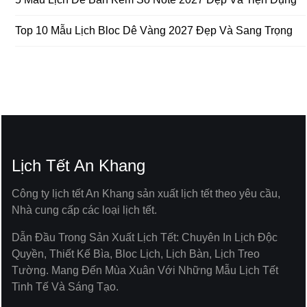
Top 10 Mẫu Lịch Bloc Dê Vàng 2027 Đẹp Và Sang Trọng
Lịch Tết An Khang
Công ty lịch tết An Khang sản xuất lịch tết theo yêu cầu,
Nhà cung cấp các loại lịch tết.
Dẫn Đầu Trong Sản Xuất Lịch Tết: Chuyên In Lịch Độc
Quyền, Thiết Kế Bìa, Bloc Lịch, Lịch Bàn, Lịch Treo
Tường. Mang Đến Mùa Xuân Với Những Mẫu Lịch Tết
Tinh Tế Và Sáng Tạo.