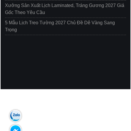
Xưởng Sản Xuất Lịch Laminated, Tráng Gương 2027 Giá
Gốc Theo Yêu Cầu
5 Mẫu Lịch Treo Tường 2027 Chủ Đề Dê Vàng Sang
Trọng