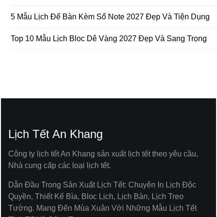
5 Mẫu Lịch Để Bàn Kèm Sổ Note 2027 Đẹp Và Tiện Dụng
Top 10 Mẫu Lịch Bloc Dê Vàng 2027 Đẹp Và Sang Trọng
Lịch Tết An Khang
Công ty lịch tết An Khang sản xuất lịch tết theo yêu cầu,
Nhà cung cấp các loại lịch tết.
Dẫn Đầu Trong Sản Xuất Lịch Tết: Chuyên In Lịch Độc
Quyền, Thiết Kế Bìa, Bloc Lịch, Lịch Bàn, Lịch Treo
Tường. Mang Đến Mùa Xuân Với Những Mẫu Lịch Tết