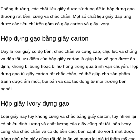
Thông thường, các chất liệu giấy được sử dụng để in hộp đựng gạo
thường rất bền, cứng và chắc chắn. Một số chất liệu giấy đáp ứng
được các tiêu chí trên gồm có giấy carton và giấy Ivory.
Hộp đựng gạo bằng giấy carton
Đây là loại giấy có độ bền, chắc chắn và cứng cáp, chịu lực và chống
va đập tốt, ưu điểm của hộp giấy carton là giúp bảo vệ gạo được ổn
định, không bị bung hoặc bị hư hỏng trong quá trình vận chuyển. Hộp
đựng gạo từ giấy carton rất chắc chắn, có thể giúp cho sản phẩm
tránh được ẩm mốc, bụi bẩn và các tác động từ môi trường bên
ngoài.
Hộp giấy Ivory đựng gạo
Loại giấy này tuy không cứng và chắc bằng giấy carton, tuy nhiên lại
có nhiều định lượng và chất lượng của giấy cũng rất tốt. hộp Ivory
cũng khá chắc chắn và có độ bền cao, bên cạnh đó với 1 mặt được
tráng phủ nên giấy cũng rất dễ in ấn và mang lại giá trị thẩm mỹ cao.