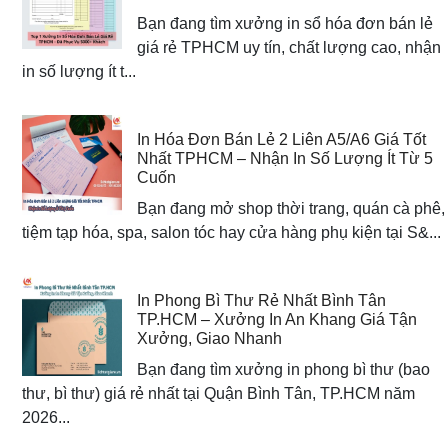
Bạn đang tìm xưởng in sổ hóa đơn bán lẻ
giá rẻ TPHCM uy tín, chất lượng cao, nhận
in số lượng ít t...
In Hóa Đơn Bán Lẻ 2 Liên A5/A6 Giá Tốt
Nhất TPHCM – Nhận In Số Lượng Ít Từ 5
Cuốn
Bạn đang mở shop thời trang, quán cà phê,
tiệm tạp hóa, spa, salon tóc hay cửa hàng phụ kiện tại S&...
In Phong Bì Thư Rẻ Nhất Bình Tân
TP.HCM – Xưởng In An Khang Giá Tận
Xưởng, Giao Nhanh
Bạn đang tìm xưởng in phong bì thư (bao
thư, bì thư) giá rẻ nhất tại Quận Bình Tân, TP.HCM năm
2026...