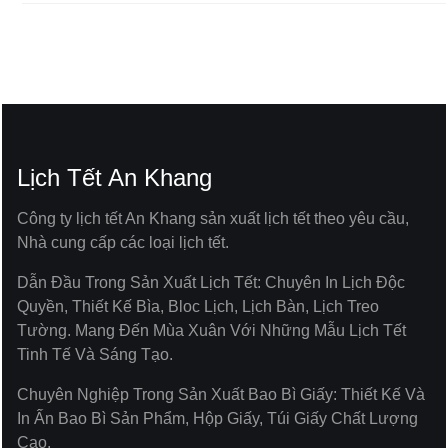
Lịch Tết An Khang
Công ty lịch tết An Khang sản xuất lịch tết theo yêu cầu,
Nhà cung cấp các loại lịch tết.
Dẫn Đầu Trong Sản Xuất Lịch Tết: Chuyên In Lịch Độc
Quyền, Thiết Kế Bìa, Bloc Lịch, Lịch Bàn, Lịch Treo
Tường. Mang Đến Mùa Xuân Với Những Mẫu Lịch Tết
Tinh Tế Và Sáng Tạo.
Chuyên Nghiệp Trong Sản Xuất Bao Bì Giấy: Thiết Kế Và
In Ấn Bao Bì Sản Phẩm, Hộp Giấy, Túi Giấy Chất Lượng
Cao.