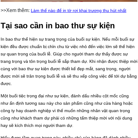
>>Xem thêm:
Làm thế nào để in tờ rơi khai trương thu hút nhất
Tại sao cần in bao thư sự kiện
In bao thư thể hiện sự trang trọng của buổi sự kiện. Nếu mỗi buổi sự
kiện đều được chuẩn bị chỉn chu từ việc nhỏ đến việc lớn sẽ thể hiện
sự quan trọng của buổi lễ. Giúp cho người tham dự thấy được sự
trang trọng và tôn trọng buổi lễ sắp tham dự. Khi nhận được thiệp mời
cùng với bao thư sự kiện được thiết kế đẹp mắt, sang trọng, người
được mời sẽ trân trọng buổi lễ và sẽ thu xếp công việc để tới dự bằng
được.
Một buổi tiệc trọng đại như sự kiện, đánh dấu nhiều cột mốc cũng
như ấn định tương sau này cho sản phẩm cũng như cửa hàng hoặc
công ty hay doanh nghiệp vì thế muốn những nhân vật quan trọng
cũng như khách tham dự phải có những tấm thiệp mời với nội dung
hay sẽ kích thích mọi người tham dự.
Hiểu được tầm quan trọng này, nhiều chủ cửa hàng đã dành nhiều