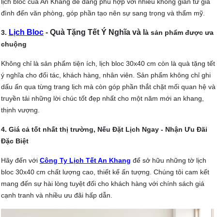
lịch bloc của An Khang dễ dàng phù hợp với nhiều không gian từ gia
đình đến văn phòng, góp phần tạo nên sự sang trọng và thẩm mỹ.
Lịch Bloc
- Quà Tặng Tết Ý Nghĩa và l
3.
à sản phẩm được ưa
chuộng
Không chỉ là sản phẩm tiện ích, lịch bloc 30x40 cm còn là quà tặng tết
ý nghĩa cho đối tác, khách hàng, nhân viên. Sản phẩm không chỉ ghi
dấu ấn qua từng trang lịch mà còn góp phần thắt chặt mối quan hệ và
truyền tải những lời chúc tốt đẹp nhất cho một năm mới an khang,
thịnh vượng.
4. Giá cả tốt nhất thị trường, Nếu Đặt Lịch Ngay - Nhận Ưu Đãi
Đặc Biệt
Hãy đến với
Công Ty Lịch Tết An Khang
để sở hữu những tờ lịch
bloc 30x40 cm chất lượng cao, thiết kế ấn tượng. Chúng tôi cam kết
mang đến sự hài lòng tuyệt đối cho khách hàng với chính sách giá
cạnh tranh và nhiều ưu đãi hấp dẫn.