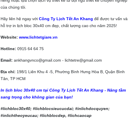
riêng hoặc lựa chọn dịch vụ thiết kế từ đội ngũ thiết kế chuyên nghiệp
của chúng tôi.
Hãy liên hệ ngay với
Công Ty Lịch Tết An Khang
để được tư vấn và
hỗ trợ in lịch bloc 30x40 cm đẹp, chất lượng cao cho năm 2025!
Website:
www.lichtetgiare.vn
Hotline:
0915 64 64 75
Email:
ankhangvnco@gmail.com - lichtetre@gmail.com
Địa chỉ:
198/1 Liên Khu 4 -5, Phường Bình Hưng Hòa B, Quận Bình
Tân, TP HCM
In lịch bloc 30x40 cm tại Công Ty Lịch Tết An Khang - Nâng tầm
sang trọng cho không gian của bạn!
#lichbloc30x40; #lichblocsieucucdai; #inlichdocquyen;
#inlichtheoyeucau; #lichblocdep, #lichcaocap