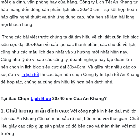
mỗi gia đình, văn phòng hay cửa hàng. Công ty Lịch Tết An Khang tự
hào mang đến dòng sản phẩm lịch bloc 30x40 cm – sự kết hợp hoàn
hảo giữa nghệ thuật và tính ứng dụng cao, hứa hẹn sẽ làm hài lòng
mọi khách hàng.
Trong các bài viết trước chúng ta đã tìm hiểu về chi tiết cuốn lịch bloc
siêu cực đại 30x40cm về cấu tạo các thành phần, các chủ đề về lịch,
cũng như các mẫu lịch đẹp nhất và xu hướng mới nhất hiện nay.
Cũng như
lý do vì sao các công ty, doanh nghiệp hay tập đoàn lớn
nên chọn in lịch bloc siêu cực đại 30x40cm. Và giữa rất nhiều các cơ
sở, đơn vị
in lịch tết
thì các bạn nên chọn Công ty In Lịch tết An Khang
để hợp tác, chúng ta cùng tìm hiểu kỹ hơn bên dưới nhé.
Tại Sao Chọn
Lịch Bloc
30x40 cm Của An Khang?
1. Chất lượng in ấn đỉnh cao
: Với công nghệ in hiện đại, mỗi tờ
lịch của An Khang đều có màu sắc rõ nét, bền màu với thời gian. Chất
liệu giấy cao cấp giúp sản phẩm có độ bền cao và thân thiện với môi
trường.