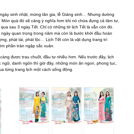
à ngày sinh nhật, mừng tân gia, lễ Giáng sinh… Nhưng dường
. Món quà đó sẽ càng ý nghĩa hơn khi nó chứa đựng cả tâm tư,
qua sau 3 ngày Tết. Chỉ có những tờ lịch Tết là vẫn còn đó.
ác ngày quan trọng trong năm mà còn là bước khởi đầu hoàn
g, phát tài, phát lộc… Lịch Tết còn là vật dụng trang trí
êm phần tràn ngập sắc xuân.
càng được trau chuốt, đầu tư nhiều hơn. Nếu trước đây, lịch
c ngữ, danh ngôn thì giờ đây, những món ăn ngon, phong tục,
a từng trang lịch một cách sống động.