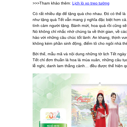
>>>Tham khảo thêm:
Lịch lò xo treo tường
Có rất nhiều dịp để tặng quà cho nhau. Đó có thể l
như tặng quà Tết vẫn mang ý nghĩa đặc biệt hơn cả
tình cảm người tặng. Bánh mứt, hoa quả rồi cũng sẽ 
Nó không chỉ nhắc nhở chúng ta về thời gian, về c
hảo với những câu chúc tốt lành: An khang, thịnh vượn
không kém phần sinh động, điểm tô cho ngôi nhà th
Bởi thế, mẫu mã và nội dung những tờ lịch Tết ngày 
Tết chỉ đơn thuần là hoa lá mùa xuân, những câu tụ
lễ nghi, danh lam thắng cảnh… đều được thể hiện qu