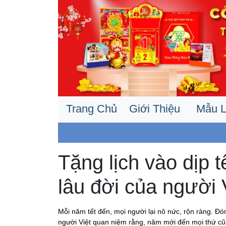
Trang Chủ
Giới Thiệu
Mẫu L
Tặng lịch vào dịp t
lâu đời của người 
Mỗi năm tết đến, mọi người lại nô nức, rộn ràng. 
người Việt quan niệm rằng, năm mới đến mọi thứ cũ