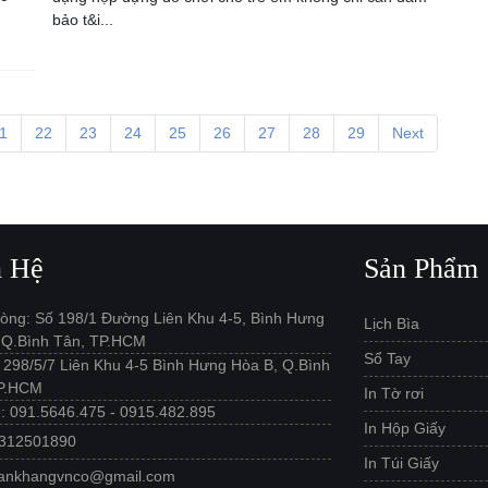
bảo t&i...
1
22
23
24
25
26
27
28
29
Next
n Hệ
Sản Phẩm
òng: Số 198/1 Đường Liên Khu 4-5, Bình Hưng
Lịch Bìa
 Q.Bình Tân, TP.HCM
Sổ Tay
: 298/5/7 Liên Khu 4-5 Bình Hưng Hòa B, Q.Bình
TP.HCM
In Tờ rơi
ệ: 091.5646.475 - 0915.482.895
In Hộp Giấy
0312501890
In Túi Giấy
 ankhangvnco@gmail.com