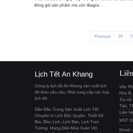
đóng gói sản phẩm mà còn l&agra...
Previous
20
2
Liê
Lịch Tết An Khang
Công ty lịch tết An Khang sản xuất lịch
Văn Ph
tết theo yêu cầu, Nhà cung cấp các loại
Hòa B,
lịch tết.
Trụ sở
Tân, 
Dẫn Đầu Trong Sản Xuất Lịch Tết:
Liên h
Chuyên In Lịch Độc Quyền, Thiết Kế
MST: 
Bìa, Bloc Lịch, Lịch Bàn, Lịch Treo
Tường. Mang Đến Mùa Xuân Với
Email: