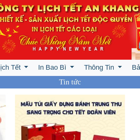
ịch Tết
In Bao Bì
Thông Tin
Bả
Tin tức