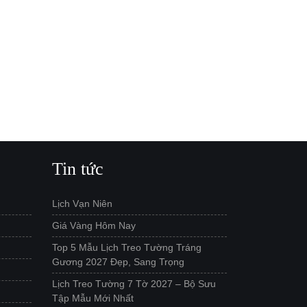
Tin tức
Lịch Vạn Niên
Giá Vàng Hôm Nay
Top 5 Mẫu Lịch Treo Tường Tráng
Gương 2027 Đẹp, Sang Trọng
Lịch Treo Tường 7 Tờ 2027 – Bộ Sưu
Tập Mẫu Mới Nhất